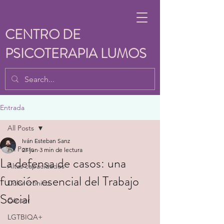
CENTRO DE
PSICOTERAPIA LUMOS
Entrada
All Posts
Iván Esteban Sanz
All Posts
27 jun
3 min de lectura
La defensa de casos: una
Altas capacidades
función esencial del Trabajo
Dolor crónico
Social
Cáncer
LGTBIQA+