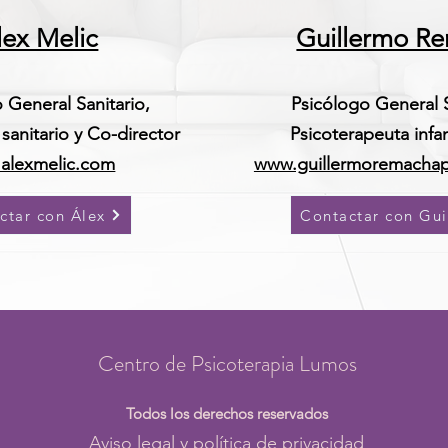
lex Melic
Guillermo R
 General Sanitario,
Psicólogo General S
sanitario y Co-director
Psicoterapeuta infan
alexmelic.com
www.guillermoremachap
ctar con Álex
Contactar con Gui
Centro de Psicoterapia Lumos
Todos los derechos reservados
Aviso legal y política de privacidad