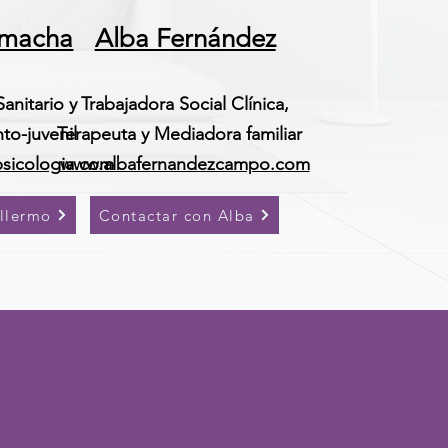
emacha
Alba Fernández
anitario y
Trabajadora Social Clínica,
to-juvenil
Terapeuta y Mediadora familiar
sicologia.com
www.albafernandezcampo.com
llermo
Contactar con Alba