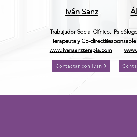
Iván Sanz
Á
Trabajador Social Clínico,
Psicólogo
Terapeuta y Co-director
Responsable 
www.ivansanzterapia.com
www.
Contactar con Iván
Conta