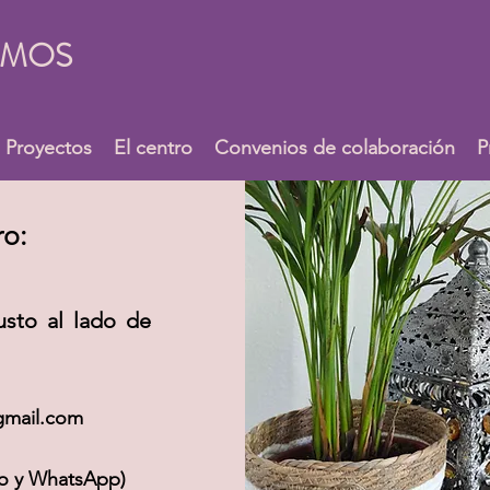
UMOS
Proyectos
El centro
Convenios de colaboración
P
ro:
justo al lado de
gmail.com
ono y WhatsApp)