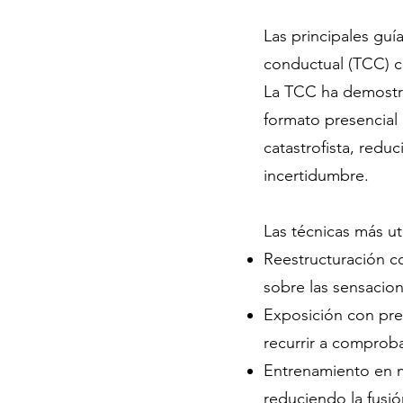
Las principales guí
conductual (TCC) c
La TCC ha demostra
formato presencial
catastrofista, redu
incertidumbre.
Las técnicas más uti
Reestructuración co
sobre las sensacion
Exposición con pre
recurrir a comprob
Entrenamiento en mi
reduciendo la fusió