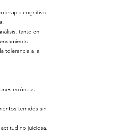
oterapia cognitivo-
a.
álisis, tanto en
 pensamiento
a tolerancia a la
iones erróneas
mientos temidos sin
ctitud no juiciosa,