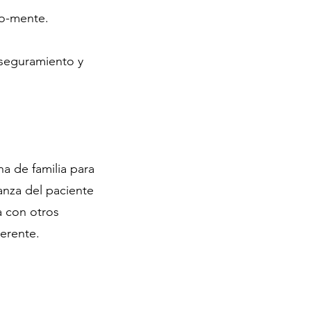
po-mente.
aseguramiento y
a de familia para
anza del paciente
a con otros
erente.