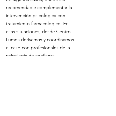
recomendable complementar la
intervención psicológica con
tratamiento farmacológico. En
esas situaciones, desde Centro
Lumos derivamos y coordinamos
el caso con profesionales de la
psiquiatría de confianza,
garantizando un abordaje integral
y coherente del proceso
terapéutico. La coordinación
interdisciplinar permite optimizar
los resultados y ofrecer una
atención completa, siempre
centrada en las necesidades