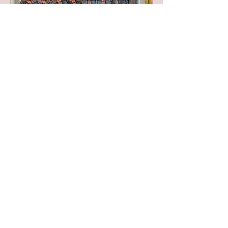
Guillermo Remacha
www.guillermoremachapsicologia.co
m
guillermoremacha@cop.es
Psicólogo General Sanitario
Especializado en Psicoterapia Infanto-
Juvenil
Especialidades:
Infancia y adolescencia