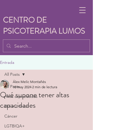
CENTRO DE
PSICOTERAPIA LUMOS
Entrada
All Posts
Álex Melic Montañés
All Posts
10 may 2024
2 min de lectura
Qué supone tener altas
Altas capacidades
capacidades
Dolor crónico
Cáncer
LGTBIQA+